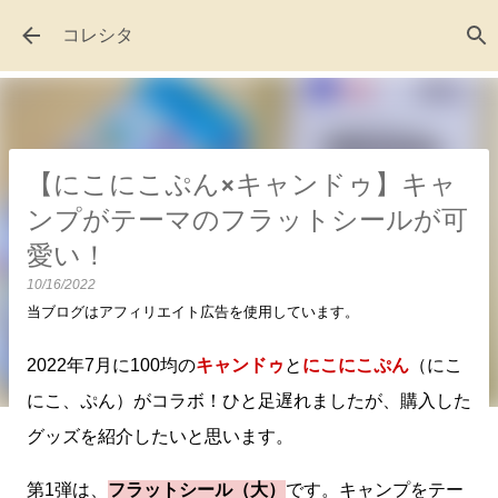
スキップしてメイン コンテンツに移動
コレシタ
【にこにこぷん×キャンドゥ】キャ
ンプがテーマのフラットシールが可
愛い！
10/16/2022
当ブログはアフィリエイト広告を使用しています。
2022年7月に100均の
キャンドゥ
と
にこにこぷん
（にこ
にこ、ぷん）がコラボ！ひと足遅れましたが、購入した
グッズを紹介したいと思います。
第1弾は、
フラットシール（大）
です。キャンプをテー